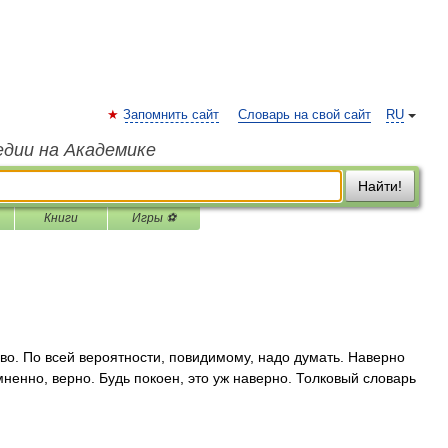
Запомнить сайт
Словарь на свой сайт
RU
едии на Академике
Найти!
Книги
Игры ⚽
о. По всей вероятности, повидимому, надо думать. Наверно
сомненно, верно. Будь покоен, это уж наверно. Толковый словарь