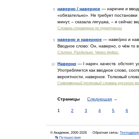
наверно / наверное
— наречие и вводн
8
«обязательно». Не требует постановки
минут, – сказала лягушка, – я сейчас 
Словарь-справочник по пунктуации
наверно и наверное
— наве/рно и наве
9
Вводное слово: Он, наверно, о чём то
Слитно. Раздельно. Через дефис.
Наверно
— I нареч. качеств. обстоят. у
10
Употребляется как вводное слово, соот
вероятности, наверное. Толковый слов
Современный толковый словарь русского я
Страницы
Следующая
→
1
2
3
4
5
6
© Академик, 2000-2026
Обратная связь:
Техподдерж
👣 Путешествия