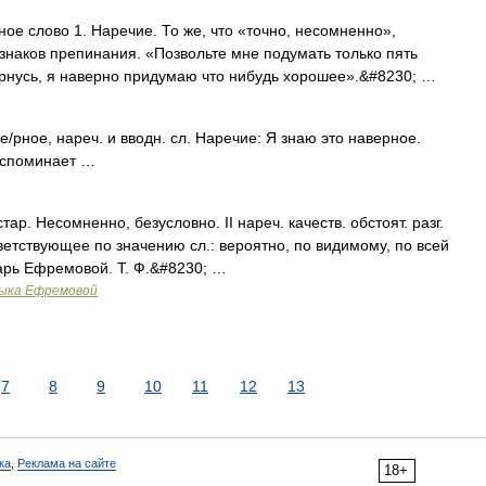
ое слово 1. Наречие. То же, что «точно, несомненно»,
 знаков препинания. «Позвольте мне подумать только пять
вернусь, я наверно придумаю что нибудь хорошее».&#8230; …
/рное, нареч. и вводн. сл. Наречие: Я знаю это наверное.
 вспоминает …
стар. Несомненно, безусловно. II нареч. качеств. обстоят. разг.
ветствующее по значению сл.: вероятно, по видимому, по всей
арь Ефремовой. Т. Ф.&#8230; …
зыка Ефремовой
7
8
9
10
11
12
13
ка
,
Реклама на сайте
18+