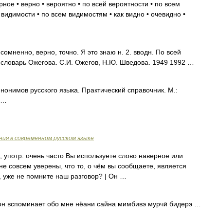
рное • верно • вероятно • по всей вероятности • по всем
 видимости • по всем видимостям • как видно • очевидно •
мненно, верно, точно. Я это знаю н. 2. вводн. По всей
й словарь Ожегова. С.И. Ожегов, Н.Ю. Шведова. 1949 1992 …
нонимов русского языка. Практический справочник. М.:
1 …
ия в современном русском языке
, употр. очень часто Вы используете слово наверное или
 не совсем уверены, что то, о чём вы сообщаете, является
 уже не помните наш разговор? | Он …
 он вспоминает обо мне нёани сайна мимбивэ мурчӣ бидерэ …