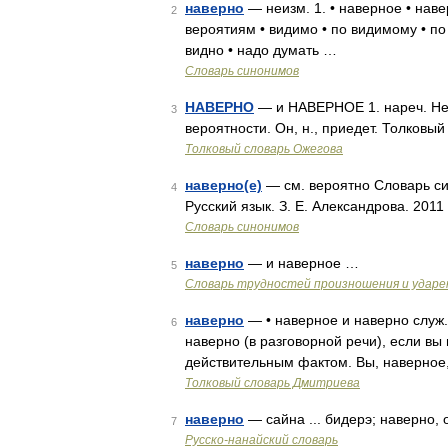
наверно
— неизм. 1. • наверное • наве
2
вероятиям • видимо • по видимому • по
видно • надо думать …
Словарь синонимов
НАВЕРНО
— и НАВЕРНОЕ 1. нареч. Несо
3
вероятности. Он, н., приедет. Толковы
Толковый словарь Ожегова
наверно(е)
— см. вероятно Словарь си
4
Русский язык. З. Е. Александрова. 201
Словарь синонимов
наверно
— и наверное …
5
Словарь трудностей произношения и ударен
наверно
— • наверное и наверно служ.
6
наверно (в разговорной речи), если вы
действительным фактом. Вы, наверное,
Толковый словарь Дмитриева
наверно
— сайна ... бидерэ; наверно,
7
Русско-нанайский словарь