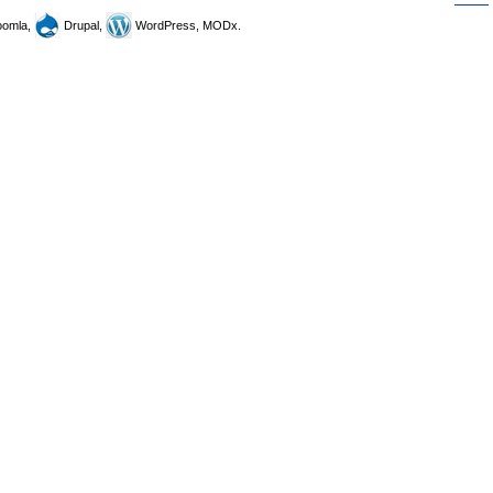
omla,
Drupal,
WordPress, MODx.