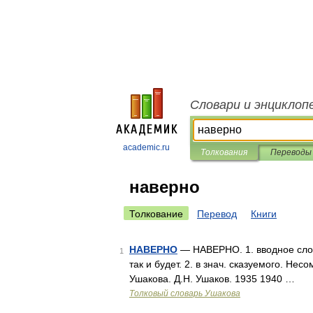
Словари и энциклоп
academic.ru
Толкования
Переводы
наверно
Толкование
Перевод
Книги
НАВЕРНО
— НАВЕРНО. 1. вводное слов
1
так и будет. 2. в знач. сказуемого. Не
Ушакова. Д.Н. Ушаков. 1935 1940 …
Толковый словарь Ушакова